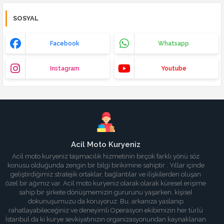
SOSYAL
Facebook
Whatsapp
Instagram
Youtube
Acil Moto Kuryeniz
Acil moto kuryeniz taşımacılık hizmetinin birçok farklı yönü söz
konusu olduğunda zengin bir bilgi birikimine sahiptir . Yıllar içinde
geliştirdiğimiz stratejik ortaklar, bağlantılar ve ilişkilerden oluşan
özel bir ağımız var. Acil moto kuryeniz olarak olarak küresel erişime
sahip bir şirkete dönüşmemizin gururunu yaşarken, kişisel
dokunuşumuzu da koruyoruz. Bu, arkanıza yaslanıp
rahatlayabileceğiniz ve deneyimli Operasyon ekibimizin her türlü
İstanbul da ki kurye sevkiyatınızın organizasyonundan kaynaklanan