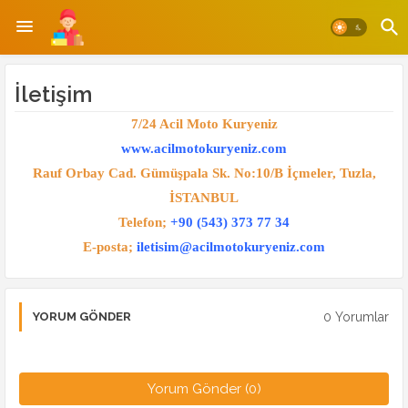
İletişim
7/24 Acil Moto Kuryeniz
www.acilmotokuryeniz.com
Rauf Orbay Cad. Gümüşpala Sk. No:10/B İçmeler, Tuzla,
İSTANBUL
Telefon;
+90 (543) 373 77 34
E-posta;
iletisim@acilmotokuryeniz.com
0 Yorumlar
YORUM GÖNDER
Yorum Gönder (0)