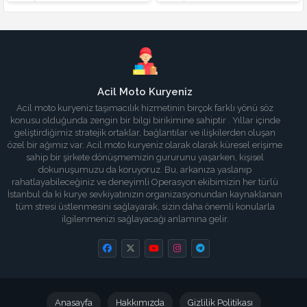
Acil Moto Kuryeniz
Acil moto kuryeniz taşımacılık hizmetinin birçok farklı yönü söz
konusu olduğunda zengin bir bilgi birikimine sahiptir . Yıllar içinde
geliştirdiğimiz stratejik ortaklar, bağlantılar ve ilişkilerden oluşan
özel bir ağımız var. Acil moto kuryeniz olarak olarak küresel erişime
sahip bir şirkete dönüşmemizin gururunu yaşarken, kişisel
dokunuşumuzu da koruyoruz. Bu, arkanıza yaslanıp
rahatlayabileceğiniz ve deneyimli Operasyon ekibimizin her türlü
İstanbul da ki kurye sevkiyatınızın organizasyonundan kaynaklanan
tüm stresi üstlenmesini sağlayarak, sizin daha önemli konularla
ilgilenmenizi sağlayacağı anlamına gelir.
Anasayfa
Hakkımızda
Gizlilik Politikası